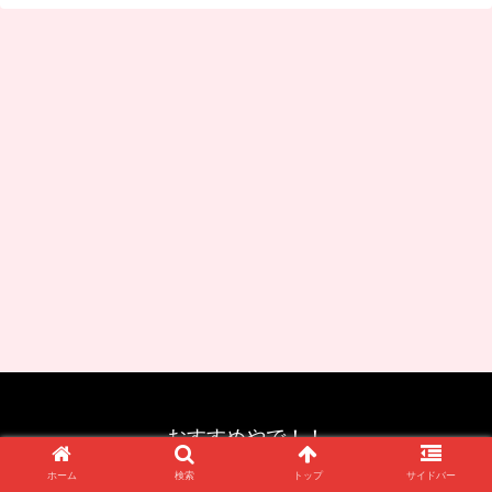
おすすめやで！！
© 2020 おすすめやで！！.
ホーム
検索
トップ
サイドバー